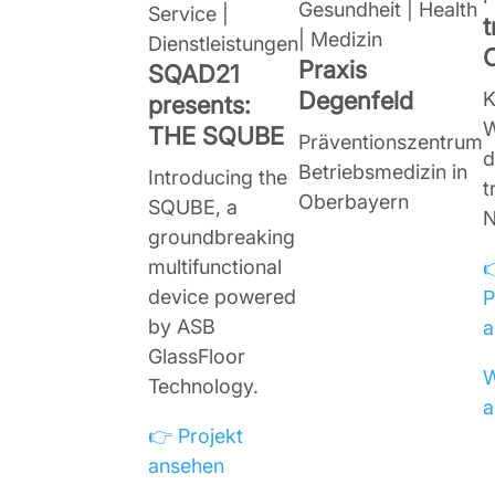
Gesundheit | Health
Service |
t
| Medizin
Dienstleistungen
Praxis
SQAD21
Degenfeld
K
presents:
W
THE SQUBE
Präventionszentrum
d
Betriebsmedizin in
Introducing the
t
Oberbayern
SQUBE, a
N
groundbreaking
multifunctional
device powered
P
by ASB
a
GlassFloor
W
Technology.
a
👉 Projekt
ansehen