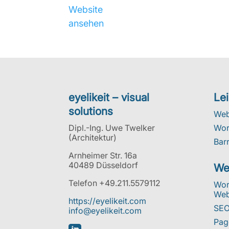
Website
ansehen
eyelikeit – visual
Le
solutions
Web
Dipl.-Ing. Uwe Twelker
Wor
(Architektur)
Barr
Arnheimer Str. 16a
40489 Düsseldorf
We
Telefon +49.211.5579112
Wor
We
https://eyelikeit.com
SEO
info@eyelikeit.com
Pag