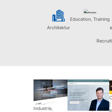
Education, Training
Architektur
Recruit
C
|
Industrie,
P