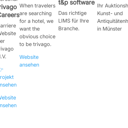
t&p software
When travelers
Ihr Auktions
rivago
Das richtige
are searching
Kunst- und
Careers
LIMS für Ihre
for a hotel, we
Antiquitäten
arriere
Branche.
want the
in Münster
ebsite
obvious choice
er
to be trivago.
rivago
.V.
Website
ansehen
👉
rojekt
nsehen
ebsite
nsehen