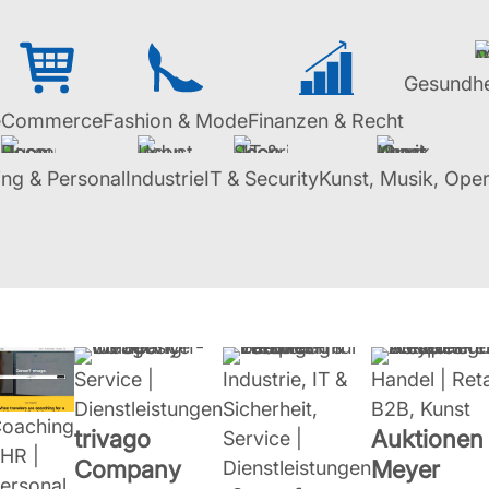
Gesundhe
eCommerce
Fashion & Mode
Finanzen & Recht
ing & Personal
Industrie
IT & Security
Kunst, Musik, Ope
Service |
Industrie, IT &
Handel | Reta
Dienstleistungen
Sicherheit,
B2B, Kunst
oaching
trivago
Auktionen
Service |
 HR |
Company
Meyer
Dienstleistungen
ersonal