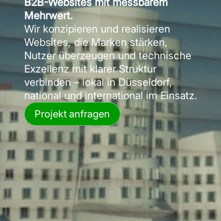
B2B-Websites mit messbarem
Mehrwert.
Wir konzipieren und realisieren
Websites, die Marken stärken,
Nutzer überzeugen und technische
Exzellenz mit klarer Struktur
verbinden – lokal in Düsseldorf,
national und international im Einsatz.
Projekt anfragen