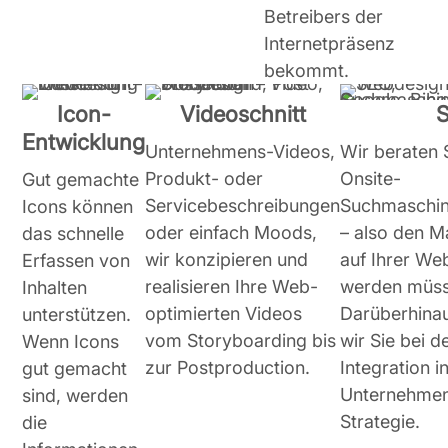
Betreibers der
Internetpräsenz
bekommt.
Icon-
Videoschnitt
Entwicklung
Unternehmens-Videos,
Wir beraten 
Produkt- oder
Onsite-
Gut gemachte
Servicebeschreibungen
Suchmaschin
Icons können
oder einfach Moods,
– also den 
das schnelle
wir konzipieren und
auf Ihrer Web
Erfassen von
realisieren Ihre Web-
werden müss
Inhalten
optimierten Videos
Darüberhinau
unterstützen.
vom Storyboarding bis
wir Sie bei 
Wenn Icons
zur Postproduction.
Integration in
gut gemacht
Unternehmen
sind, werden
Strategie.
die