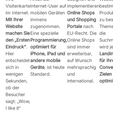
Visitenkarte
Internet-User auf
implementieren
besti
im Internet.
mobilen Geräten
Online Shops
Produ
Mit Ihrer
immens
und Shopping
zu be
Website
zugenommen.
Portale
nach
Theme
machen Sie
Eine spezielle
EU-Recht. Die
die
den „Ersten
Programmierung,
Online Shops
Suchm
Eindruck“
.
optimiert für
sind immer
wird j
Hier
iPhone, iPad und
erweiterbar,
Landi
entscheidet
andere mobile
auf Wunsch
für Ih
sich in
Geräte
, ist heute
mehrsprachig
Conve
wenigen
Standard.
und
Zielen
Sekunden,
international.
optimi
ob der
Besucher
sagt: „Wow,
I like it“