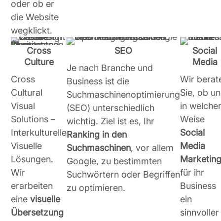
oder ob er
die Website
wegklickt.
Cross
SEO
Social
Culture
Media
Je nach Branche und
Cross
Wir berat
Business ist die
Cultural
Sie, ob u
Suchmaschinenoptimierung
Visual
in welche
(SEO) unterschiedlich
Solutions –
Weise
wichtig. Ziel ist es, Ihr
Interkulturelle
Social
Ranking in den
Visuelle
Media
Suchmaschinen
, vor allem
Lösungen.
Marketin
Google, zu bestimmten
Wir
für ihr
Suchwörtern oder Begriffen
erarbeiten
Business
zu optimieren.
eine
visuelle
ein
Übersetzung
sinnvoller