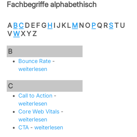
Fachbegriffe alphabethisch
A
B
C
D
E
F
G
H
I
J
K
L
M
N
O
P
Q
R
S
T
U
V
W
X
Y
Z
B
Bounce Rate
-
weiterlesen
C
Call to Action
-
weiterlesen
Core Web Vitals
-
weiterlesen
CTA
-
weiterlesen